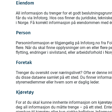
Eiendom
All informasjon du trenger for et godt beslutningsgrun
får du via Infotorg. Hos oss finner du juridiske, tekn
i Norge. Få korrekt informasjon på eiendommen med é
Person
Personinformasjon er tilgjengelig på Infotorg.no fra Fol
flere. Når du skal finne opplysninger om en eller flere 
flytting, endringer i sivilstand, eller arbeidsforhold i Nor
Foretak
Trenger du oversikt over næringslivet? Ofte er denne inf
du disse dataene samlet på ett sted. Du finner informa
styremedlemmer eller hvem som er daglig leder.
Kjøretøy
For at du skal kunne innhente informasjon om kjøretøy på
deg all informasjon du måtte trenge – på ett sted. Ente
eierskap til kjøretøy eller kun sjekke heftelser. Inform