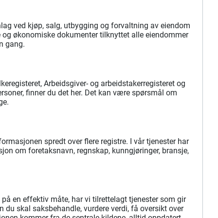
nlag ved kjøp, salg, utbygging og forvaltning av eiendom
iske og økonomiske dokumenter tilknyttet alle eiendommer
n gang.
keregisteret, Arbeidsgiver- og arbeidstakerregisteret og
personer, finner du det her. Det kan være spørsmål om
ge.
ormasjonen spredt over flere registre. I vår tjenester har
sjon om foretaksnavn, regnskap, kunngjøringer, bransje,
 en effektiv måte, har vi tilrettelagt tjenester som gir
n du skal saksbehandle, vurdere verdi, få oversikt over
asjonen kommer fra de sentrale kildene, alltid oppdatert