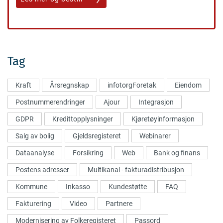
Tag
Kraft
Årsregnskap
infotorgForetak
Eiendom
Postnummerendringer
Ajour
Integrasjon
GDPR
Kredittopplysninger
Kjøretøyinformasjon
Salg av bolig
Gjeldsregisteret
Webinarer
Dataanalyse
Forsikring
Web
Bank og finans
Postens adresser
Multikanal - fakturadistribusjon
Kommune
Inkasso
Kundestøtte
FAQ
Fakturering
Video
Partnere
Modernisering av Folkeregisteret
Passord