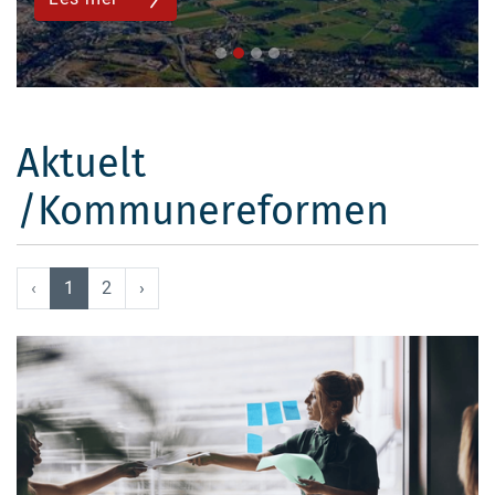
Aktuelt
/kommunereformen
‹
1
2
›