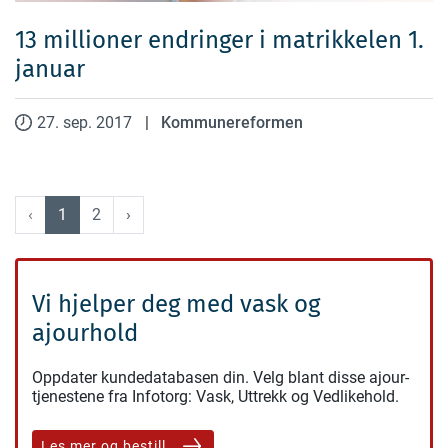
13 millioner endringer i matrikkelen 1.
januar
27. sep. 2017
|
Kommunereformen
‹
1
2
›
Vi hjelper deg med vask og
ajourhold
Oppdater kundedatabasen din. Velg blant disse ajour-
tjenestene fra Infotorg: Vask, Uttrekk og Vedlikehold.
Les mer og bestill