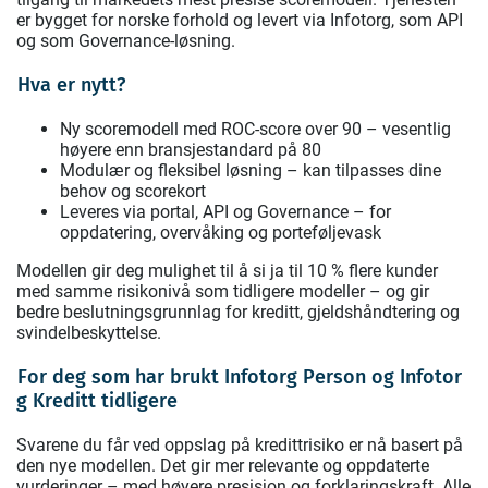
er bygget for norske forhold og levert via Infotorg, som API
og som Governance-løsning.
Hva er nytt?
Ny scoremodell med ROC-score over 90 – vesentlig
høyere enn bransjestandard på 80
Modulær og fleksibel løsning – kan tilpasses dine
behov og scorekort
Leveres via portal, API og Governance – for
oppdatering, overvåking og porteføljevask
Modellen gir deg mulighet til å si ja til 10 % flere kunder
med samme risikonivå som tidligere modeller – og gir
bedre beslutningsgrunnlag for kreditt, gjeldshåndtering og
svindelbeskyttelse.
For deg som har brukt Infotorg Person og Infotor
g Kreditt tidligere
Svarene du får ved oppslag på kredittrisiko er nå basert på
den nye modellen. Det gir mer relevante og oppdaterte
vurderinger – med høyere presisjon og forklaringskraft. Alle